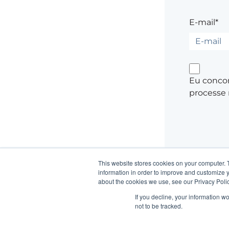
E-mail*
Eu concor
processe 
This website stores cookies on your computer. 
information in order to improve and customize y
about the cookies we use, see our Privacy Polic
Não possui uma
If you decline, your information w
not to be tracked.
Está com prob