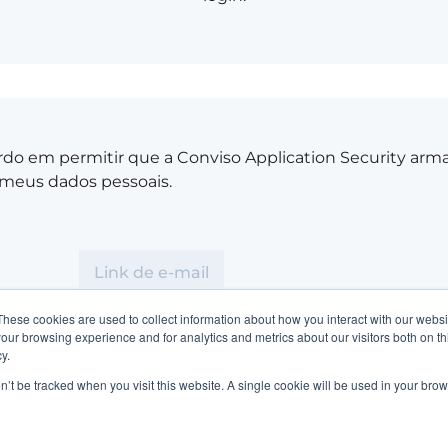
do em permitir que a Conviso Application Security arm
meus dados pessoais.
These cookies are used to collect information about how you interact with our webs
our browsing experience and for analytics and metrics about our visitors both on th
y.
 conta?
Inscreva-se aqui.
on’t be tracked when you visit this website. A single cookie will be used in your b
lemas?
Entre em contato com o administrador do site